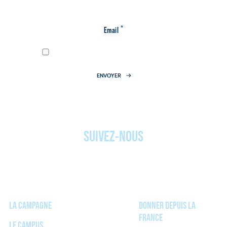
*
Email
J'accepte
la politique de confidentialité
ENVOYER
* champs obligatoires
SUIVEZ-NOUS
LA CAMPAGNE
DONNER DEPUIS LA
FRANCE
LE CAMPUS