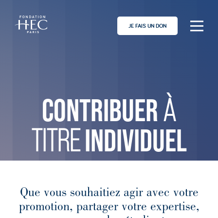
JE FAIS UN DON
CONTRIBUER
À
INDIVIDUEL
TITRE
Que vous souhaitiez agir avec votre
promotion, partager votre expertise,